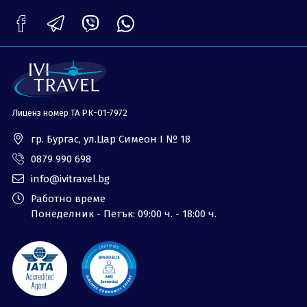
ОЩЕ
За нас - Ivi Travel
Лиценз
Банкова сметка
Общи условия
Политика за
Контакти
поверителност
Лиценз номер ТА РК-01-7972
0879 990 698
Запитване
гр. Бургас, ул.Цар Симеон I № 18
0879 990 698
info@ivitravel.bg
Работно време
Понеделник - Петък: 09:00 ч. - 18:00 ч.