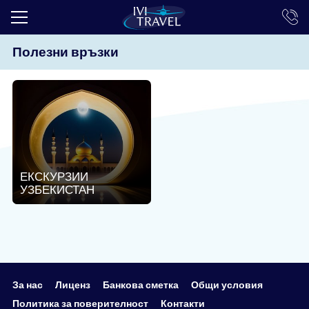
Полезни връзки
ТОП ОФЕРТИ
ПОЧИВКИ
ЕКСКУРЗИИ
ЕКЗОТИКА
КРУИЗИ
ЕКСКУРЗИИ
УЗБЕКИСТАН
LAST MINUTE
ПРАЗНИЦИ
ИНТЕРЕСНО
ТРАНСФЕРИ
За нас
Лиценз
Банкова сметка
Общи условия
Политика за поверителност
Контакти