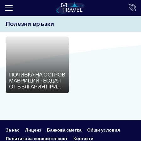
Полезни връзки
ТОП ОФЕРТИ
ПОЧИВКИ
ЕКСКУРЗИИ
ЕКЗОТИКА
ПОЧИВКА НА ОСТРОВ
КРУИЗИ
МАВРИЦИЙ - ВОДАЧ
ОТ БЪЛГАРИЯ ПРИ
LAST MINUTE
МИНИМУМ 12
ТУРИСТИ !
ПРАЗНИЦИ
ИНТЕРЕСНО
ТРАНСФЕРИ
За нас
Лиценз
Банкова сметка
Общи условия
Политика за поверителност
Контакти