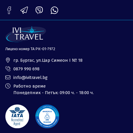
ОЩЕ
За нас - Ivi Travel
Лиценз
Банкова сметка
Общи условия
Политика за
Контакти
поверителност
Лиценз номер ТА РК-01-7972
0879 990 698
Запитване
гр. Бургас, ул.Цар Симеон I № 18
0879 990 698
info@ivitravel.bg
Работно време
Понеделник - Петък: 09:00 ч. - 18:00 ч.