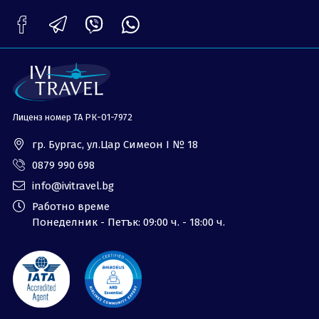
ОЩЕ
За нас - Ivi Travel
Лиценз
Банкова сметка
Общи условия
Политика за
Контакти
поверителност
Лиценз номер ТА РК-01-7972
0879 990 698
Запитване
гр. Бургас, ул.Цар Симеон I № 18
0879 990 698
info@ivitravel.bg
Работно време
Понеделник - Петък: 09:00 ч. - 18:00 ч.