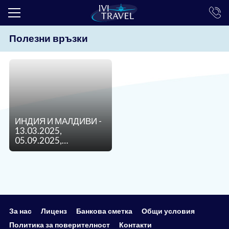
Полезни връзки
ТОП ОФЕРТИ
ПОЧИВКИ
ЕКСКУРЗИИ
ЕКЗОТИКА
ИНДИЯ И МАЛДИВИ -
КРУИЗИ
13.03.2025,
05.09.2025,
LAST MINUTE
24.10.2025,
14.11.2025,
ПРАЗНИЦИ
06.12.2025
ИНТЕРЕСНО
ТРАНСФЕРИ
За нас
Лиценз
Банкова сметка
Общи условия
Политика за поверителност
Контакти