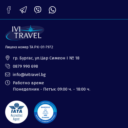
ОЩЕ
За нас - Ivi Travel
Лиценз
Банкова сметка
Общи условия
Политика за
Контакти
поверителност
Лиценз номер ТА РК-01-7972
0879 990 698
Запитване
гр. Бургас, ул.Цар Симеон I № 18
0879 990 698
info@ivitravel.bg
Работно време
Понеделник - Петък: 09:00 ч. - 18:00 ч.