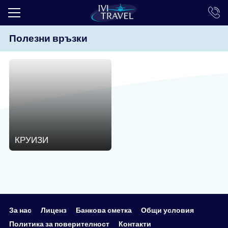
Полезни връзки
ТОП ОФЕРТИ
ПОЧИВКИ
ЕКСКУРЗИИ
ЕКЗОТИКА
КРУИЗИ
КРУИЗИ
LAST MINUTE
ПРАЗНИЦИ
ИНТЕРЕСНО
ТРАНСФЕРИ
За нас
Лиценз
Банкова сметка
Общи условия
Политика за поверителност
Контакти