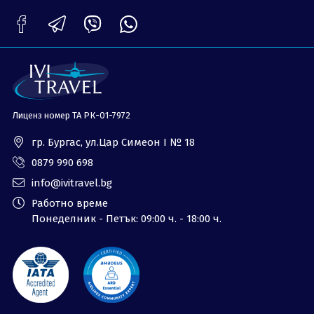
ОЩЕ
За нас - Ivi Travel
Лиценз
Банкова сметка
Общи условия
Политика за
Контакти
поверителност
Лиценз номер ТА РК-01-7972
0879 990 698
Запитване
гр. Бургас, ул.Цар Симеон I № 18
0879 990 698
info@ivitravel.bg
Работно време
Понеделник - Петък: 09:00 ч. - 18:00 ч.