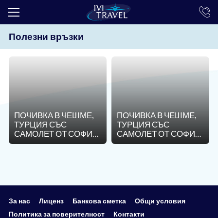
Полезни връзки
ТОП ОФЕРТИ
ПОЧИВКИ
ЕКСКУРЗИИ
ЕКЗОТИКА
ПОЧИВКА В ЧЕШМЕ,
ПОЧИВКА В ЧЕШМЕ,
КРУИЗИ
ТУРЦИЯ СЪС
ТУРЦИЯ СЪС
САМОЛЕТ ОТ СОФИЯ
САМОЛЕТ ОТ СОФИЯ
LAST MINUTE
- 7 НОЩУВКИ
ДО ИЗМИР В СРЯДА -
7 НОЩУВКИ
ПРАЗНИЦИ
ИНТЕРЕСНО
ТРАНСФЕРИ
За нас
Лиценз
Банкова сметка
Общи условия
Политика за поверителност
Контакти