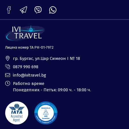
ОЩЕ
За нас - Ivi Travel
Лиценз
Банкова сметка
Общи условия
Политика за
Контакти
поверителност
Лиценз номер ТА РК-01-7972
0879 990 698
Запитване
гр. Бургас, ул.Цар Симеон I № 18
0879 990 698
info@ivitravel.bg
Работно време
Понеделник - Петък: 09:00 ч. - 18:00 ч.