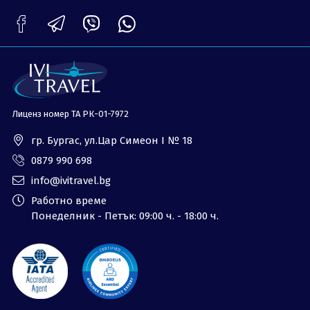
ОЩЕ
За нас - Ivi Travel
Лиценз
Банкова сметка
Общи условия
Политика за
Контакти
поверителност
Лиценз номер ТА РК-01-7972
0879 990 698
Запитване
гр. Бургас, ул.Цар Симеон I № 18
0879 990 698
info@ivitravel.bg
Работно време
Понеделник - Петък: 09:00 ч. - 18:00 ч.