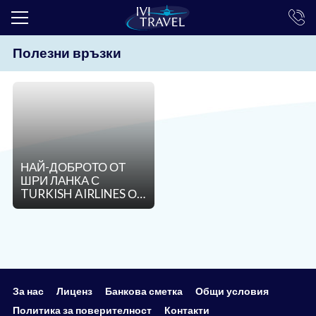
Полезни връзки
ТОП ОФЕРТИ
ПОЧИВКИ
ЕКСКУРЗИИ
ЕКЗОТИКА
НАЙ-ДОБРОТО ОТ
КРУИЗИ
ШРИ ЛАНКА С
TURKISH AIRLINES ОТ
LAST MINUTE
ВАРНА - 7 НОЩУВКИ
ЗА 8 НОЩУВКИ
ПРАЗНИЦИ
ИНТЕРЕСНО
ТРАНСФЕРИ
За нас
Лиценз
Банкова сметка
Общи условия
Политика за поверителност
Контакти