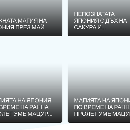
НЕПОЗНАТАТА
Лиценз
ЖНАТА МАГИЯ НА
ЯПОНИЯ С ДЪХ НА
ОНИЯ ПРЕЗ МАЙ
САКУРА И
Общи условия
ОЧАРОВАНИЕТО Н
Контакти
ЮЖНА КОРЕЯ /
ПРОГРАМА С 10
Запитване
НОЩУВКИ, 13 ДНИ
ГИЯТА НА ЯПОНИЯ
МАГИЯТА НА ЯПОН
ВРЕМЕ НА РАННА
ПО ВРЕМЕ НА РАНН
ОЛЕТ УМЕ МАЦУРИ
ПРОЛЕТ УМЕ МАЦУ
ЕСТИВАЛА НА
И ФЕСТИВАЛА НА
КЛИТЕ ХИНА
КУКЛИТЕ ХИНА