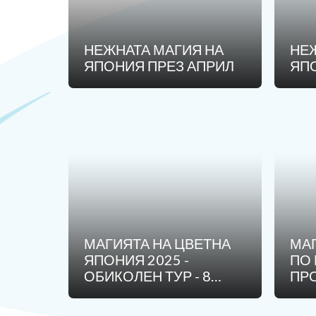
ОЩЕ
За нас - Ivi Travel
НЕЖНАТА МАГИЯ НА
НЕ
ЯПОНИЯ ПРЕЗ АПРИЛ
ЯП
Банкова сметка
Политика за поверителност
0879 990 698
МАГИЯТА НА ЦВЕТНА
МА
ЯПОНИЯ 2025 -
ПО 
ОБИКОЛЕН ТУР - 8
ПР
НОЩУВКИ - ПОЛЕТ ОТ
И Ф
СОФИЯ
КУ