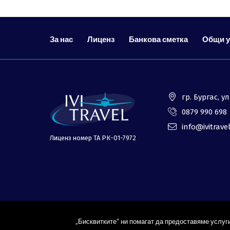
За нас
Лиценз
Банкова сметка
Общи 
гр. Бургас, 
0879 990 698
info@ivitrave
Лиценз номер ТА РК-01-7972
„Бисквитките“ ни помагат да предоставяме услуги