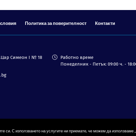
условия
Политика за поверителност
Контакти
ул.Цар Симеон I № 18
Работно време
Понеделник - Петък: 09:00 ч. - 18:0
l.bg
те си. С използването на услугите ни приемате, че можем да използваме „