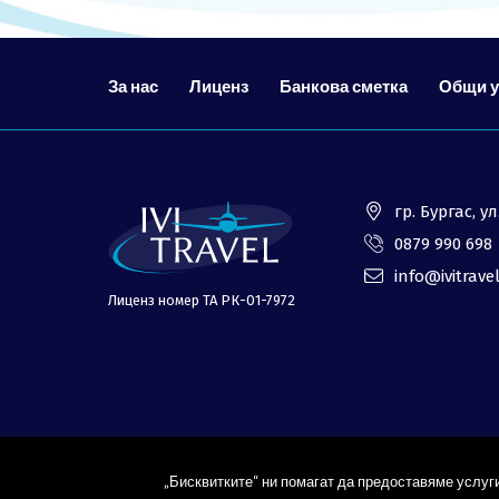
За нас
Лиценз
Банкова сметка
Общи 
гр. Бургас, 
0879 990 698
info@ivitrave
Лиценз номер ТА РК-01-7972
„Бисквитките“ ни помагат да предоставяме услуги