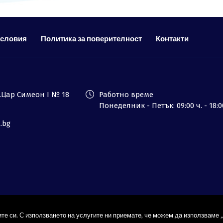
условия
Политика за поверителност
Контакти
ул.Цар Симеон I № 18
Работно време
Понеделник - Петък: 09:00 ч. - 18:0
l.bg
те си. С използването на услугите ни приемате, че можем да използваме „