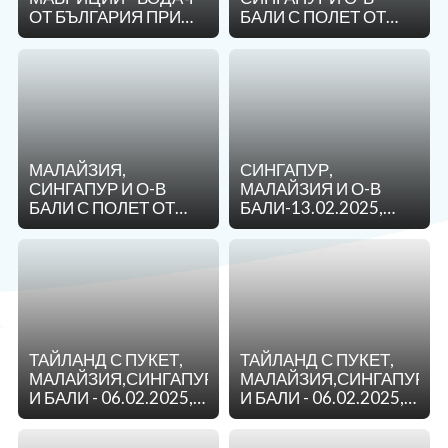
ОТ БЪЛГАРИЯ ПРИ
БАЛИ С ПОЛЕТ ОТ
ОЩЕ
МИНИМУМ 12
СОФИЯ - 16.02.2025
ТУРИСТИ !
За нас - Ivi Travel
Лиценз
Банкова сметка
Общи условия
Политика за
Контакти
поверителност
МАЛАЙЗИЯ,
СИНГАПУР,
СИНГАПУР И О-В
МАЛАЙЗИЯ И О-В
0879 990 698
Запитване
БАЛИ С ПОЛЕТ ОТ
БАЛИ-13.02.2025,
ВАРНА - 16.02.2025
14.03.2025,
17.04.2025,
18.09.2025,
24.10.2025,
07.11.2025
ТАЙЛАНД С ПУКЕТ,
ТАЙЛАНД С ПУКЕТ,
МАЛАЙЗИЯ,СИНГАПУР
МАЛАЙЗИЯ,СИНГАПУР
И БАЛИ - 06.02.2025,
И БАЛИ - 06.02.2025,
07.03.2025,
07.03.2025,
10.04.2025,
10.04.2025,