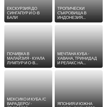
ЕКСКУРЗИЯ ДО
ТРОПИЧЕСКИ
СИНГАПУР И О-В
СЪКРОВИЩА В
БАЛИ
ИНДОНЕЗИЯ
ПЪТЕШЕСТВИЕ ПРЕЗ
БАЛИ, УБУД И
КОМОДО
ПОЧИВКА В
МЕЧТАНА КУБА -
МАЛАЙЗИЯ - КУАЛА
ХАВАНА, ТРИНИДАД
ЛУМПУР И О-В
И РЕЛАКС НА
ЛАНКАВИ ОТ ВАРНА
ВАРАДЕРО - 9
ЗА 11 НОЩУВКИ
НОЩУВКИ
МЕКСИКО И КУБА /С
ВАРАДЕРО/ -
ЯПОНИЯ И ЮЖНА