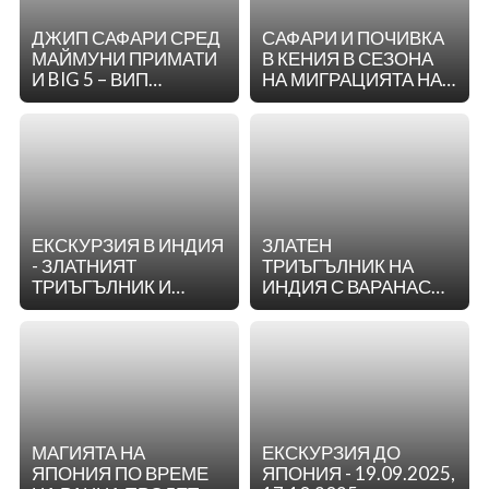
ДЖИП САФАРИ СРЕД
САФАРИ И ПОЧИВКА
МАЙМУНИ ПРИМАТИ
В КЕНИЯ В СЕЗОНА
И BIG 5 – ВИП
НА МИГРАЦИЯТА НА
ПРОГРАМА С 8
ГОЛЕМИТЕ 5 - 1
НОЩУВКИ В РУАНДА
СЕПТЕМВРИ 2025 |
11 ДНИ | 8 НОЩИ | С
ПОЛЕТ ОТ СОФИЯ
ЕКСКУРЗИЯ В ИНДИЯ
ЗЛАТЕН
- ЗЛАТНИЯТ
ТРИЪГЪЛНИК НА
ТРИЪГЪЛНИК И
ИНДИЯ С ВАРАНАСИ,
РАДЖАСТАН, С
22-29.03.25, ГРУПА С
ВОДАЧ ОТ
ВОДАЧ
БЪЛГАРИЯ!
МАГИЯТА НА
ЕКСКУРЗИЯ ДО
ЯПОНИЯ ПО ВРЕМЕ
ЯПОНИЯ - 19.09.2025,