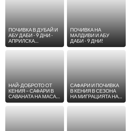
ГАДЖЕВ
ЗА 9 НОЩУВКИ
ПОЧИВКА В ДУБАЙ И
ПОЧИВКА НА
АБУ ДАБИ - 9 ДНИ -
МАЛДИВИ И АБУ
АПРИЛСКА
ДАБИ - 9 ДНИ!
ВАКАНЦИЯ!
НАЙ-ДОБРОТО ОТ
САФАРИ И ПОЧИВКА
КЕНИЯ – САФАРИ В
В КЕНИЯ В СЕЗОНА
САВАНАТА НА МАСАЙ
НА МИГРАЦИЯТА НА
МАРА, НАЙРОБИ И
ГОЛЕМИТЕ 5 - 1
ПЛАЖ НА ДИАНИ
СЕПТЕМВРИ 2025 |
БИЙЧ С ВОДАЧ ОТ
11 ДНИ | 8 НОЩИ | С
БЪЛГАРИЯ
ПОЛЕТ ОТ СОФИЯ